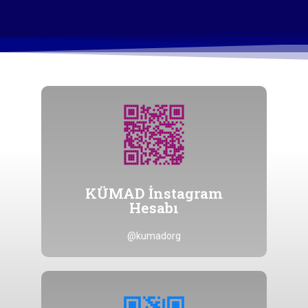
Tıklayınız
@kumadorg hesabına ulaşmak için
KÜMAD İnstagram
Hesabı
Hesabı
KÜMAD İnstagram
@kumadorg