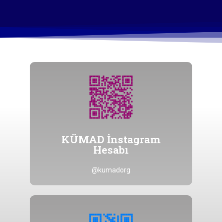
Tıklayınız
@kumadorg hesabına ulaşmak için
KÜMAD İnstagram
Hesabı
Hesabı
KÜMAD İnstagram
@kumadorg